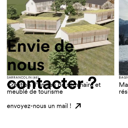
Envie
de
nous
contacter
?
SARRANCOLIN (65)
BAGN
Création d'un lieu de séminaire et
Mai
meublé de tourisme
rés
envoyez-nous un mail !