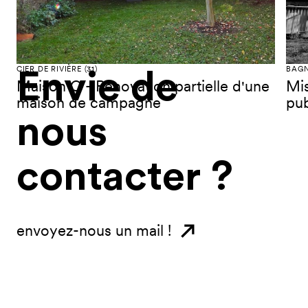
CIER DE RIVIÈRE (31)
BAGN
Envie
de
Maison C - Rénovation partielle d'une
Mis
maison de campagne
pub
nous
contacter
?
envoyez-nous un mail !